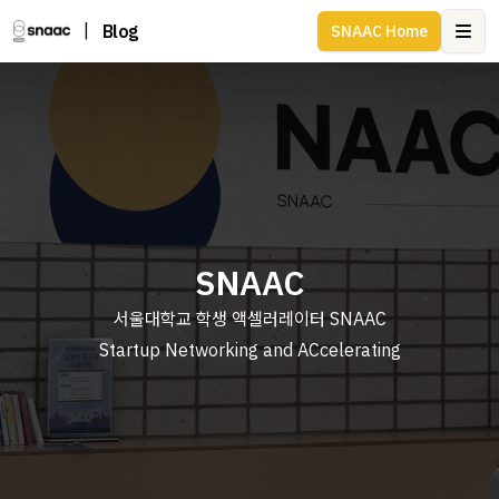
|
Blog
SNAAC Home
Ope
SNAAC
서울대학교 학생 액셀러레이터 SNAAC
Startup Networking and ACcelerating